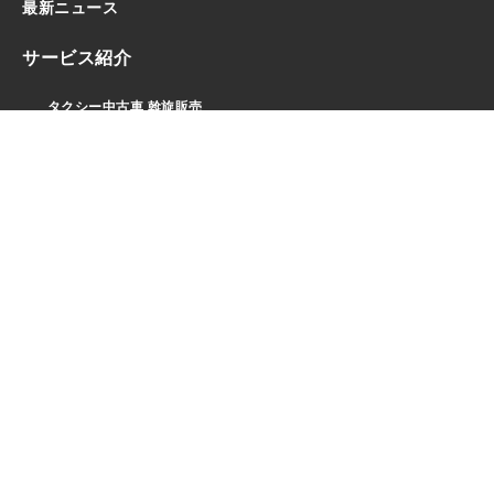
最新ニュース
サービス紹介
タクシー中古車 斡旋販売
有料職業紹介ESCORT
採用支援プログラム
オンライン採用アシスタント
入力代行サービスエントラスト
安全運転サポートサービス
イチオシ商品
会社概要