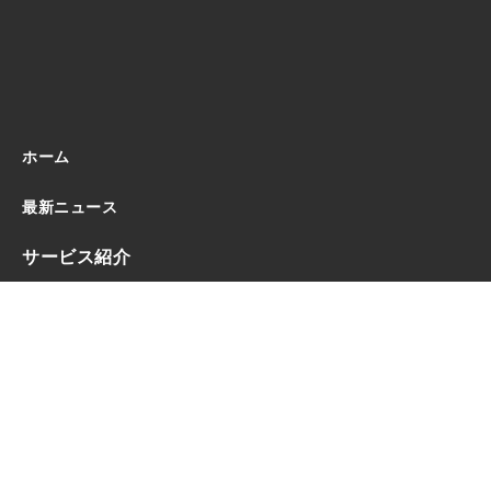
ホーム
最新ニュース
サービス紹介
タクシー中古車 斡旋販売
有料職業紹介ESCORT
採用支援プログラム
オンライン採用アシスタント